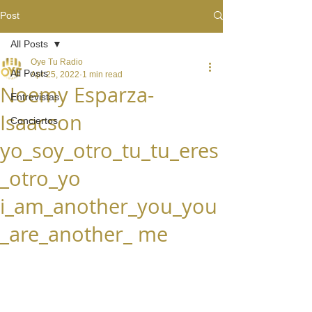
Post
All Posts
Oye Tu Radio
All Posts
Apr 25, 2022
1 min read
Noemy Esparza-
Entrevistas
Isaacson
Conciertos
yo_soy_otro_tu_tu_eres
_otro_yo
i_am_another_you_you
_are_another_ me