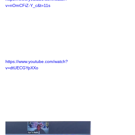
v=nOmCFiZ-Y_c&t=11s
https://www.youtube.com/watch?
v=dtUECGYpXXo