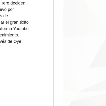
 Tere deciden 
evó por 
s de 
 el gran éxito 
taforma Youtube 
enimiento. 
avés de Oye 