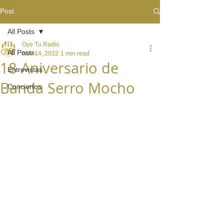
Post
All Posts
Oye Tu Radio
All Posts
Nov 14, 2022
1 min read
18 Aniversario de
Entrevistas
Banda Serro Mocho
Conciertos