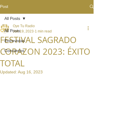
Post
All Posts
Oye Tu Radio
All Posts
Jun 19, 2023
1 min read
FESTIVAL SAGRADO
Entrevistas
CORAZON 2023: ÉXITO
Conciertos
TOTAL
Updated:
Aug 16, 2023