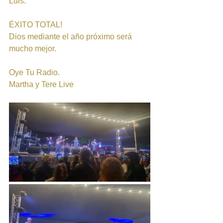
Luis.
ÉXITO TOTAL!
Dios mediante el año próximo será 
mucho mejor.
Oye Tu Radio.
Martha y Tere Live