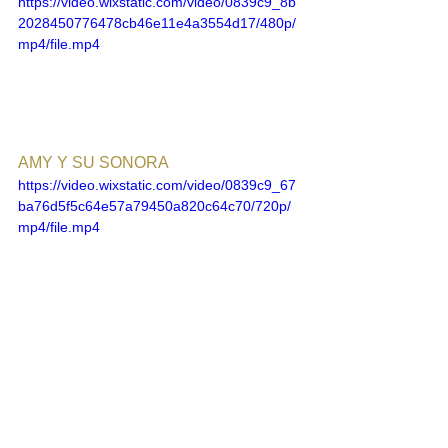
https://video.wixstatic.com/video/0839c9_8b
2028450776478cb46e11e4a3554d17/480p/
mp4/file.mp4
AMY Y SU SONORA
https://video.wixstatic.com/video/0839c9_67
ba76d5f5c64e57a79450a820c64c70/720p/
mp4/file.mp4
LOS PASTELES VERDES
https://video.wixstatic.com/video/0839c9_6c
7a3bd47a614425915eca039f0ca499/720p/
mp4/file.mp4