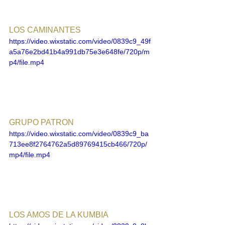
LOS CAMINANTES
https://video.wixstatic.com/video/0839c9_49f
a5a76e2bd41b4a991db75e3e648fe/720p/m
p4/file.mp4
GRUPO PATRON
https://video.wixstatic.com/video/0839c9_ba
713ee8f2764762a5d89769415cb466/720p/
mp4/file.mp4
LOS AMOS DE LA KUMBIA